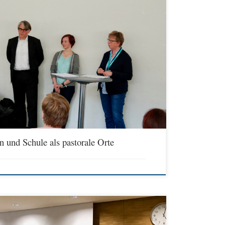
edvolles Miteinander Freitag 14.00 bis 15.30 Fürstenberghaus, EG,
Uwe Althaus, Bundesvorsitzender der KEG, Bonn Marie-Theres
Bonn Gabriele Klingberg, Bundesvorsitzende des BKRG,
des Kollegs St. Blasien -> Katholische […]
n und Schule als pastorale Orte