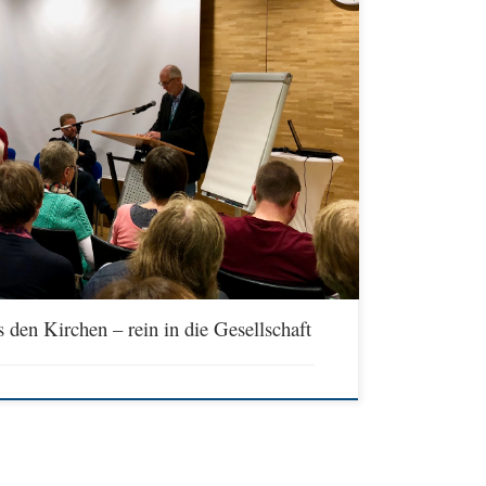
en Unterrichts Donnerstag 16.30 bis 18.00 Bezirksregierung, EG,
mes, Ethiklehrerin für Geflüchtete, Dachau Elmar Middendorf,
rof. Dr. Sabine Pemsel-Maier, Freiburg Prof. Dr. Clauß Peter
deration: Magnus Lux, Schonungen Anwälte des Publikums:
 den Kirchen – rein in die Gesellschaft