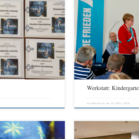
stätte „Klamm & Heinrich“, Breul 9 (F2)
Nächstenliebe als Grundlage für ein fri
her, Vorstand des BKRG, Hammelburg
F3, Domplatz 20-22 (5.E3) Dr. Bernd 
undesverband der katholischen
Kästner, Bundesvorsitzende der KEG, 
mmheft S. 219)
Tübingen P. Klaus Mertes SJ, Direktor 
ml#session/1011476101/V.LEW-050 […]
Werkstatt: Kindergarte
Veröffentlicht am
18. März 2018