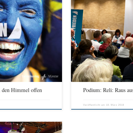
 St. Joseph, Sankt-Josefs-Kirchplatz 11
Chancen und Risiken multikonfessionell
bastian Sehr, Darmstadt -> Verband
Saal 1, Domplatz 1-3 (3.F3) Renate Hol
sbildenden Schulen (VKR) (Programmheft
Vorstand des BKRG, Gau-Bischofsheim P
amm.html#session/1010776101/V.GOD-
Sajak, Religionspädagoge, Münster Mo
Renate Luis, […]
n den Himmel offen
Podium: Reli: Raus aus
Veröffentlicht am
18. März 2018