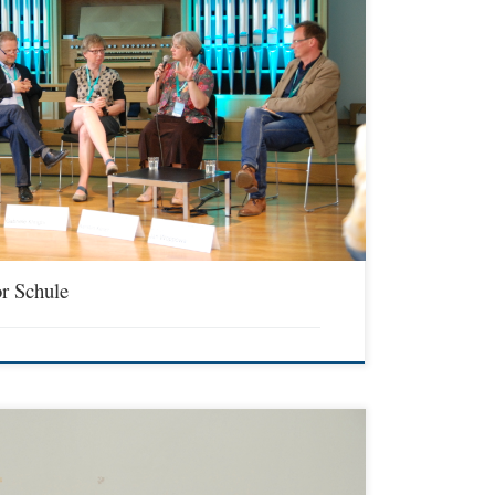
operativer Gestalt Samstag 16.30 bis 18.00 Bistumsarchiv, 1. OG,
(17.D3) Impulse: Prof. Dr. Clauß Peter Sajak,
er, Leiter des Pädagogischen Institutes der EKvW, Schwerte
eller, orth. Religionslehrerin, Bochum Prof. Dr. Jan Woppowa,
on: Gabriele Klingberg, […]
r Schule