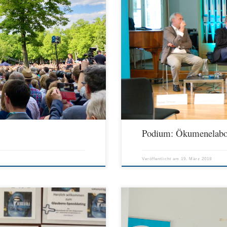
Religionsunterricht in konfessionell-ko
ge beim Katholikentag liegen hinter uns.
Marienfelder Saal, Georgskommende 19 
ungen und unsere Veranstaltungen waren
Religionspädagoge, Münster Rainer Timm
lant bzw. fanden unter Beteiligung
Weitere Podiumsteilnehmende: Kerstin K
Religionspädagoge, Paderborn Moderati
Podium: Ökumenelabo
Veröffentlicht am
19. März 2018