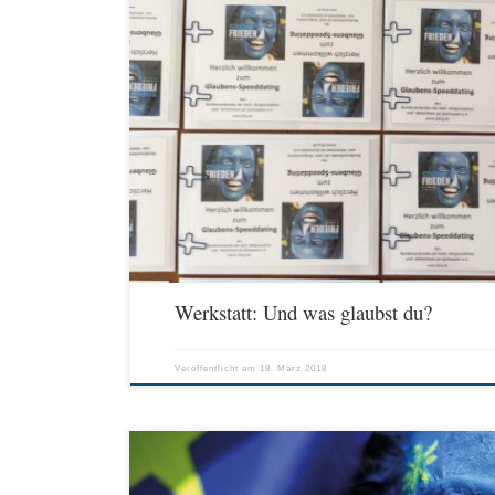
Glaubensspeeddating in der Kneipe Samstag 16.30 bis 18.00 Gast
Irmgard Alkemeier, Vorstand des BKRG, Münster Harald Dresc
Elmar Middendorf, Vorstand des BKRG, Gau-Bischofsheim -> B
Religionslehrerinnen und -lehrer an Gymnasien (BKRG) (Progra
https://www.katholikentag.de/no_cache/programm/programm.ht
Werkstatt: Und was glaubst du?
Veröffentlicht am
18. März 2018