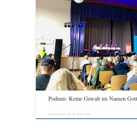
Frieden und Gewalt in Bibel und Koran im Religionsunterricht Do
Haus, 2. OG, Aula, Schlossplatz 34 (36.D2) Gabriele Klingberg
Mohagheghi, islamische Theologin, Hannover Dr. Christian Ströbel
Moderation: Dr. Nora Kalbarczyk, Bonn Anwältin des Publikums: 
vom […]
Podium: Keine Gewalt im Namen Gott
Veröffentlicht am
18. März 2018