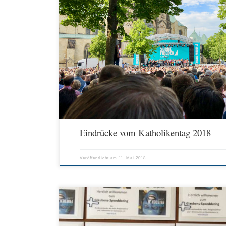
Ein großer Dank an alle, die uns unterstützt haben! Wunderbare Ta
An unserem Stand auf der Kirchenmeile gab es zahlreiche Begegn
sehr gut besucht. Folgende Veranstaltungen wurden vom BKRG gep
von Vorstandsmitgliedern statt: Gottesdienst: „Wir halten den […]
Eindrücke vom Katholikentag 2018
Veröffentlicht am
11. Mai 2018