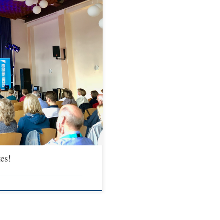
nnerstag 14.00 bis 15.30 Vom-Stein-
, Religionspädagogin, Tübingen Hamideh
e, röm.-kath. Theologe, Stuttgart
Nathalie Pieper, Bonn Musik: Klara
es!