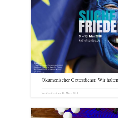
Miteinander auf dem Weg zum Frieden sein Freitag 08.00 bis 09.00
(57.E7) Predigt: Wolfgang Steinmetz, Frankfurt/Main Musik: Se
katholischer Religionslehrerinnen und Religionslehrer an beruf
S. 54) https://www.katholikentag.de/no_cache/programm/progr
080
Ökumenischer Gottesdienst: Wir halte
Veröffentlicht am
18. März 2018