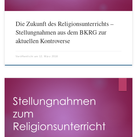
Die Zukunft des Religionsunterrichts –
Stellungnahmen aus dem BKRG zur
aktuellen Kontroverse
Veröffentlicht am
12. März 2018
Erklärung des ZDK: Für eine Stärkung des konfessionellen Religionsunterrichts
und seine Weiterentwicklung durch ökumenische Kooperation und interreligiösen
Austausch setzt sich das Zentralkomitee der deutschen Katholiken (ZdK) in einer
am Samstag, dem 6. Mai 2017, in Berlin verabschiedeten Erklärung ein. Es
unterstützt damit ausdrücklich die von der Deutschen Bischofskonferenz
vorgelegten Rahmenempfehlungen […]