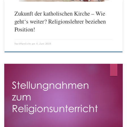
Zukunft der katholischen Kirche – Wie
geht‘s weiter? Religionslehrer beziehen
Position!
Veröffentlicht am
4. Juni 2019
Der BKRG begrüßt die Initiative der Deutschen Bischofskonferenz, der
Kooperation von Evangelischem und Katholischem Religionsunterricht größere
Spielräume zu eröffnen. Dieser längst überfällige Schritt wird dem ökumenischen
Geist gerecht, der auf vielen kirchlichen Ebenen in Deutschland schon lange
selbstverständlich ist und sich in gemeinsamem Handeln äußert. Eine
Kernkompetenz, die der Religionsunterricht […]