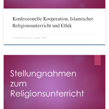
Konfessionelle Kooperation, Islamischer
Religionsunterricht und Ethik
Veröffentlicht am
6. Januar 2019
Ende des vergangenen Jahres ist ein Papier der deutschen Bischöfe über „Die
Zukunft des konfessionellen Religionsunterrichts“ erschienen (Näheres unter
„Aus ZdK und Bischofskonferenz“ in unserer Spalte „Aktuelles“). Daraufhin
haben sich auch die Religionspädagogen an unterschiedlichen Stellen zu Wort
gemeldet und ebenso Stimmen, die den konfessionellen und auch
konfessionsübergreifenden Religionsunterricht vehement […]