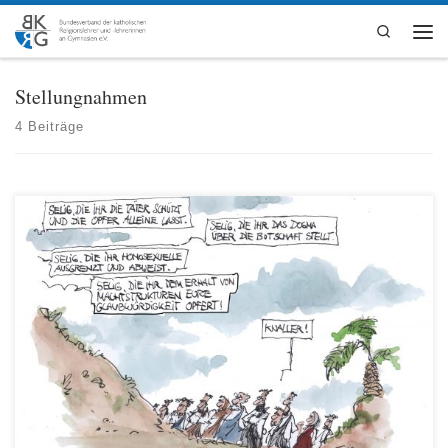
Zum Inhalt springen
Search
Men
Stellungnahmen
4 Beiträge
3. Juni 2019 An die Deutschen Bischöfe Die Welt braucht keine Verdopplung
ihrer Hoffnungslosigkeit durch Religion; sie braucht und sucht (wenn überhaupt)
das Gegengewicht, die Sprengkraft gelebter Hoffnung. Und was wir ihr
schulden, ist dies: das Defizit an anschaulich gelebter Hoffnung auszugleichen. In
diesem Sinn ist schließlich die Frage nach […]